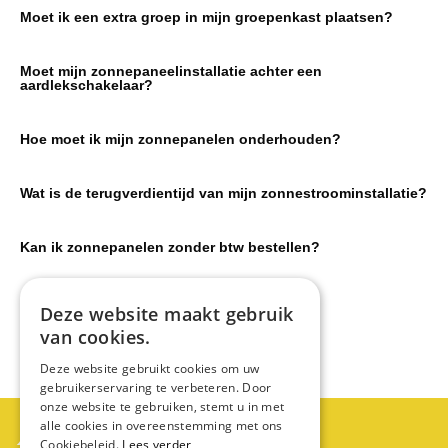
Moet ik een extra groep in mijn groepenkast plaatsen?
Moet mijn zonnepaneelinstallatie achter een
aardlekschakelaar?
Hoe moet ik mijn zonnepanelen onderhouden?
Wat is de terugverdientijd van mijn zonnestroominstallatie?
Kan ik zonnepanelen zonder btw bestellen?
Moet ik mijn zonnepanelen aanmelden?
Deze website maakt gebruik
van cookies.
Deze website gebruikt cookies om uw
gebruikerservaring te verbeteren. Door
onze website te gebruiken, stemt u in met
Partner worden?
alle cookies in overeenstemming met ons
Cookiebeleid.
Lees verder
Neem contact op met Swiss Zontechniek