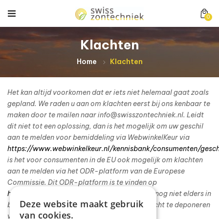
0
Klachten
Home
Klachten
Het kan altijd voorkomen dat er iets niet helemaal gaat zoals
gepland. We raden u aan om klachten eerst bij ons kenbaar te
maken door te mailen naar info@swisszontechniek.nl. Leidt
dit niet tot een oplossing, dan is het mogelijk om uw geschil
aan te melden voor bemiddeling via WebwinkelKeur via
https://www.webwinkelkeur.nl/kennisbank/consumenten/gesch
is het voor consumenten in de EU ook mogelijk om klachten
aan te melden via het ODR-platform van de Europese
Commissie. Dit ODR-platform is te vinden op
http://ec.europa.eu/odr
. Wanneer uw klacht nog niet elders in
Deze website maakt gebruik
behandeling is dan staat het u vrij om uw klacht te deponeren
van cookies.
via het platform van de Europese Unie.