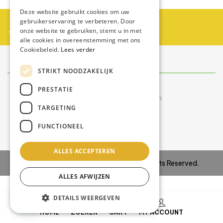
Deze website gebruikt cookies om uw
Partner worden?
gebruikerservaring te verbeteren. Door
onze website te gebruiken, stemt u in met
Neem contact op met Swiss Zontechniek
alle cookies in overeenstemming met ons
Cookiebeleid.
Lees verder
Contact
info@swisszontechniek.nl
STRIKT NOODZAKELIJK
+31 6 30 57 35 28
PRESTATIE
Bereikbaar tijdens kantooruren
TARGETING
van maandag t/m vrijdag
FUNCTIONEEL
9.00 uur – 16.00 uur
ALLES ACCEPTEREN
Copyright © 2024
Site IT BV
–
All Rights Reserved.
ALLES AFWIJZEN
DETAILS WEERGEVEN
0
HOME
ZOEKEN
CART
MY ACCOUNT