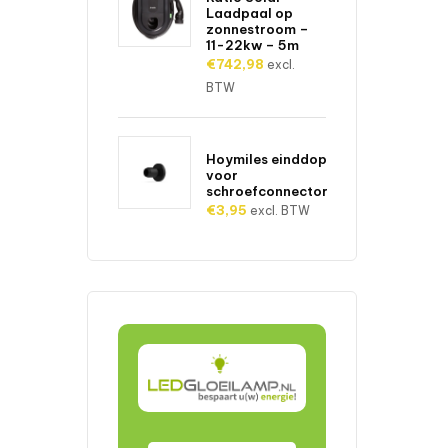
Laadpaal op
zonnestroom –
11-22kw – 5m
€
742,98
excl.
BTW
Hoymiles einddop
voor
schroefconnector
€
3,95
excl. BTW