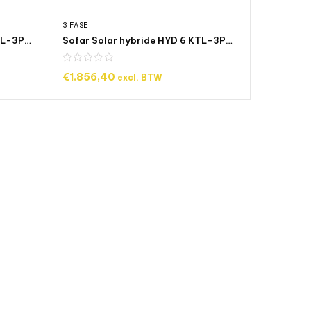
3 FASE
Sofar Solar hybride HYD 5 KTL-3PH 3 fase omvormer
Sofar Solar hybride HYD 6 KTL-3PH 3 fase omvormer
€
1.856,40
excl. BTW
AGEN
TOEVOEGEN AAN WINKELWAGEN