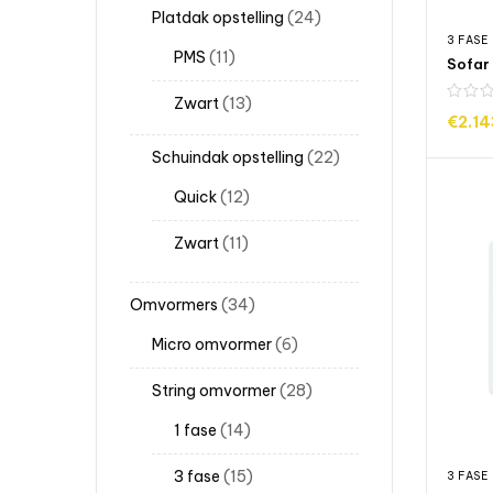
Platdak opstelling
24
3 FASE
PMS
11
Zwart
13
€
2.1
TOEV
Schuindak opstelling
22
Quick
12
Zwart
11
Omvormers
34
Micro omvormer
6
String omvormer
28
1 fase
14
3 fase
15
3 FASE