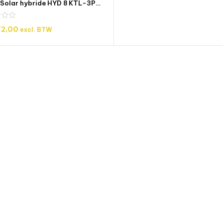
Sofar Solar hybride HYD 8 KTL-3PH 3 fase omvormer
72,00
excl. BTW
OEGEN AAN WINKELWAGEN