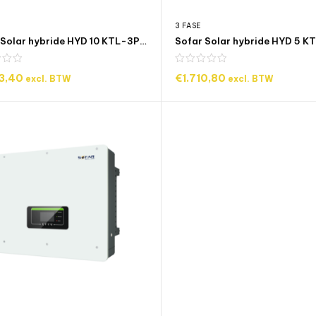
3 FASE
Sofar Solar hybride HYD 10 KTL-3PH 3 fase omvormer
43,40
€
1.710,80
excl. BTW
excl. BTW
OEGEN AAN WINKELWAGEN
TOEVOEGEN AAN WINKELW