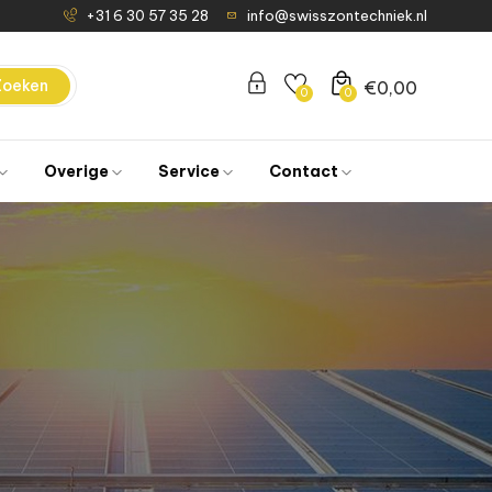
+31 6 30 57 35 28
info@swisszontechniek.nl
Zoeken
€
0,00
0
0
Overige
Service
Contact