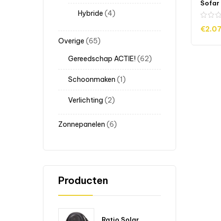
Hybride
4
€
2.0
Overige
65
TOEV
Gereedschap ACTIE!
62
Schoonmaken
1
Verlichting
2
Zonnepanelen
6
Producten
Ratio Solar