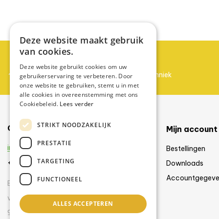
Deze website maakt gebruik
van cookies.
Partner worden?
Deze website gebruikt cookies om uw
Neem contact op met Swiss Zontechniek
gebruikerservaring te verbeteren. Door
onze website te gebruiken, stemt u in met
alle cookies in overeenstemming met ons
Cookiebeleid.
Lees verder
STRIKT NOODZAKELIJK
Contact
Mijn account
PRESTATIE
info@swisszontechniek.nl
Bestellingen
TARGETING
+31 6 30 57 35 28
Downloads
Accountgegeve
FUNCTIONEEL
Bereikbaar tijdens kantooruren
van maandag t/m vrijdag
ALLES ACCEPTEREN
9.00 uur – 16.00 uur