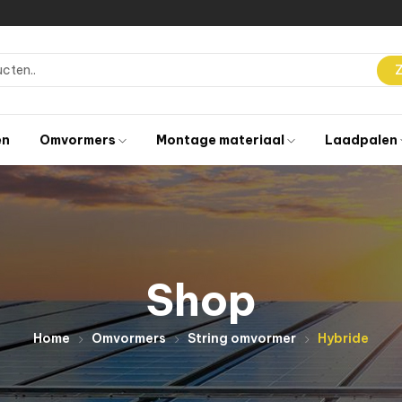
en
Omvormers
Montage materiaal
Laadpalen
Shop
Home
Omvormers
String omvormer
Hybride