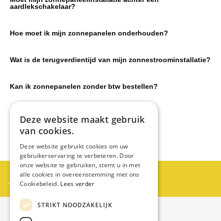
aardlekschakelaar?
Hoe moet ik mijn zonnepanelen onderhouden?
Wat is de terugverdientijd van mijn zonnestroominstallatie?
Kan ik zonnepanelen zonder btw bestellen?
Moet ik mijn zonnepanelen aanmelden?
Deze website maakt gebruik
van cookies.
Deze website gebruikt cookies om uw
gebruikerservaring te verbeteren. Door
onze website te gebruiken, stemt u in met
Partner worden?
alle cookies in overeenstemming met ons
Cookiebeleid.
Lees verder
Neem contact op met Swiss Zontechniek
STRIKT NOODZAKELIJK
Contact
info@swisszontechniek.nl