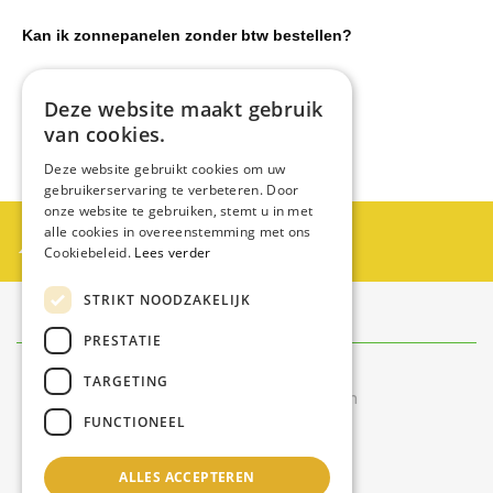
Kan ik zonnepanelen zonder btw bestellen?
Moet ik mijn zonnepanelen aanmelden?
Deze website maakt gebruik
van cookies.
Deze website gebruikt cookies om uw
gebruikerservaring te verbeteren. Door
onze website te gebruiken, stemt u in met
Partner worden?
alle cookies in overeenstemming met ons
Cookiebeleid.
Lees verder
Neem contact op met Swiss Zontechniek
STRIKT NOODZAKELIJK
Contact
info@swisszontechniek.nl
PRESTATIE
+31 6 30 57 35 28
TARGETING
Bereikbaar tijdens kantooruren
FUNCTIONEEL
van maandag t/m vrijdag
9.00 uur – 16.00 uur
ALLES ACCEPTEREN