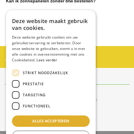
Kan ik zonnepanelen zonder btw bestellen?
Moet ik mijn zonnepanelen aanmelden?
Deze website maakt gebruik
van cookies.
Deze website gebruikt cookies om uw
gebruikerservaring te verbeteren. Door
onze website te gebruiken, stemt u in met
Partner worden?
alle cookies in overeenstemming met ons
Cookiebeleid.
Lees verder
Neem contact op met Swiss Zontechniek
STRIKT NOODZAKELIJK
Contact
info@swisszontechniek.nl
PRESTATIE
+31 6 30 57 35 28
TARGETING
Bereikbaar tijdens kantooruren
FUNCTIONEEL
van maandag t/m vrijdag
9.00 uur – 16.00 uur
ALLES ACCEPTEREN