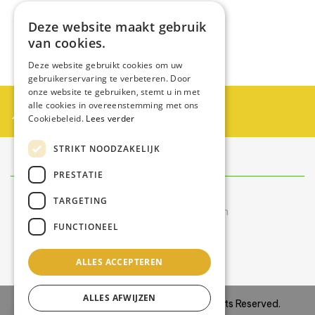
Moet ik mijn zonnepanelen aanmelden?
Deze website maakt gebruik
van cookies.
Deze website gebruikt cookies om uw
gebruikerservaring te verbeteren. Door
onze website te gebruiken, stemt u in met
Partner worden?
alle cookies in overeenstemming met ons
Cookiebeleid.
Lees verder
Neem contact op met Swiss Zontechniek
STRIKT NOODZAKELIJK
Contact
info@swisszontechniek.nl
PRESTATIE
+31 6 30 57 35 28
TARGETING
Bereikbaar tijdens kantooruren
FUNCTIONEEL
van maandag t/m vrijdag
9.00 uur – 16.00 uur
ALLES ACCEPTEREN
ALLES AFWIJZEN
Copyright © 2024
Site IT BV
–
All Rights Reserved.