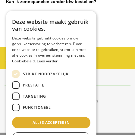
Kan ik zonnepanelen zonder btw bestellen?
Moet ik mijn zonnepanelen aanmelden?
Deze website maakt gebruik
van cookies.
Deze website gebruikt cookies om uw
gebruikerservaring te verbeteren. Door
onze website te gebruiken, stemt u in met
Partner worden?
alle cookies in overeenstemming met ons
Cookiebeleid.
Lees verder
Neem contact op met Swiss Zontechniek
STRIKT NOODZAKELIJK
Contact
info@swisszontechniek.nl
PRESTATIE
+31 6 30 57 35 28
TARGETING
Bereikbaar tijdens kantooruren
FUNCTIONEEL
van maandag t/m vrijdag
9.00 uur – 16.00 uur
ALLES ACCEPTEREN