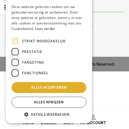
Contact
Deze website gebruikt cookies om uw
info@swisszontechniek.nl
gebruikerservaring te verbeteren. Door
onze website te gebruiken, stemt u in met
+31 6 30 57 35 28
alle cookies in overeenstemming met ons
Bereikbaar tijdens kantooruren
Cookiebeleid.
Lees verder
van maandag t/m vrijdag
STRIKT NOODZAKELIJK
9.00 uur – 16.00 uur
PRESTATIE
TARGETING
Copyright © 2024
Site IT BV
–
All Rights Reserved.
FUNCTIONEEL
ALLES ACCEPTEREN
ALLES AFWIJZEN
DETAILS WEERGEVEN
0
HOME
ZOEKEN
CART
MY ACCOUNT