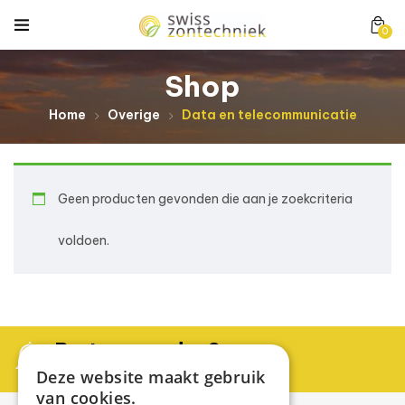
0
Shop
Home
Overige
Data en telecommunicatie
Geen producten gevonden die aan je zoekcriteria
voldoen.
Partner worden?
Neem contact op met Swiss Zontechniek
Deze website maakt gebruik
van cookies.