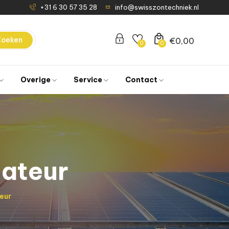
+31 6 30 57 35 28
info@swisszontechniek.nl
Zoeken
€
0,00
0
0
Overige
Service
Contact
lateur
eur