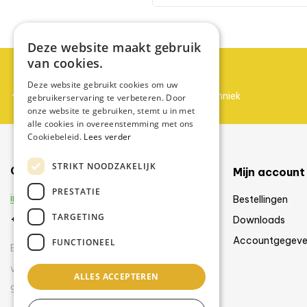
Deze website maakt gebruik
van cookies.
Partner worden?
Deze website gebruikt cookies om uw
Neem contact op met Swiss Zontechniek
gebruikerservaring te verbeteren. Door
onze website te gebruiken, stemt u in met
alle cookies in overeenstemming met ons
Cookiebeleid.
Lees verder
STRIKT NOODZAKELIJK
Contact
Mijn account
PRESTATIE
info@swisszontechniek.nl
Bestellingen
TARGETING
+31 6 30 57 35 28
Downloads
Accountgegeve
FUNCTIONEEL
Bereikbaar tijdens kantooruren
van maandag t/m vrijdag
ALLES ACCEPTEREN
9.00 uur – 16.00 uur