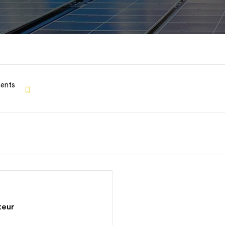
ents
teur