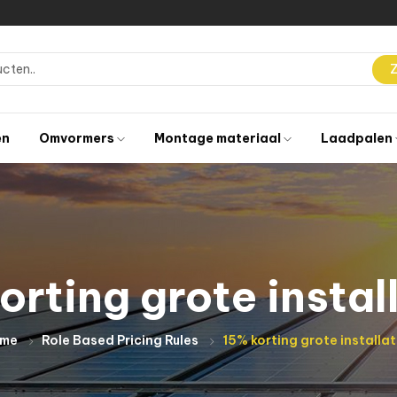
en
Omvormers
Montage materiaal
Laadpalen
orting grote instal
me
Role Based Pricing Rules
15% korting grote installat