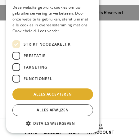
Deze website gebruikt cookies om uw
Copyright © 2024
Site IT BV
–
All Rights Reserved.
gebruikerservaring te verbeteren. Door
onze website te gebruiken, stemt u in met
alle cookies in overeenstemming met ons
Cookiebeleid.
Lees verder
STRIKT NOODZAKELIJK
PRESTATIE
TARGETING
FUNCTIONEEL
ALLES ACCEPTEREN
ALLES AFWIJZEN
DETAILS WEERGEVEN
0
HOME
ZOEKEN
CART
MY ACCOUNT