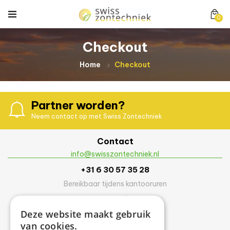
0
Checkout
Home
Checkout
Partner worden?
Neem contact op met Swiss Zontechniek
Contact
info@swisszontechniek.nl
+31 6 30 57 35 28
Bereikbaar tijdens kantooruren
van maandag t/m vrijdag
Deze website maakt gebruik
9.00 uur – 16.00 uur
van cookies.