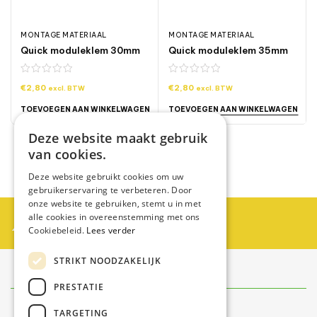
MONTAGE MATERIAAL
MONTAGE MATERIAAL
UX Led downlight 6W
LED CUBE | THEBE | 2x3W |
VERLOO
Quick moduleklem 30mm
Quick moduleklem 35mm
 to Warm IP44 zwart
DIM TO WARM | GRIJS
SPOTJES
UP/DOWNLIGHT
€
18,95
€
2,80
€
2,80
excl. BTW
excl. BTW
€
19,95
TOEVOEGEN AAN WINKELWAGEN
TOEVOEGEN AAN WINKELWAGEN
Deze website maakt gebruik
van cookies.
Load More Items
Deze website gebruikt cookies om uw
gebruikerservaring te verbeteren. Door
onze website te gebruiken, stemt u in met
Partner worden?
alle cookies in overeenstemming met ons
Cookiebeleid.
Lees verder
Neem contact op met Swiss Zontechniek
STRIKT NOODZAKELIJK
Contact
info@swisszontechniek.nl
PRESTATIE
+31 6 30 57 35 28
TARGETING